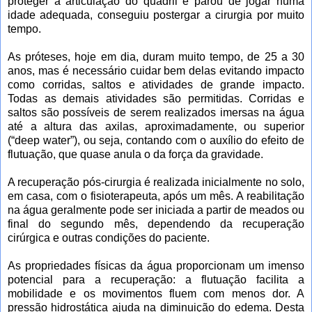
proteger a articulação do quadril e parou de jogar numa
idade adequada, conseguiu postergar a cirurgia por muito
tempo.
As próteses, hoje em dia, duram muito tempo, de 25 a 30
anos, mas é necessário cuidar bem delas evitando impacto
como corridas, saltos e atividades de grande impacto.
Todas as demais atividades são permitidas. Corridas e
saltos são possíveis de serem realizados imersas na água
até a altura das axilas, aproximadamente, ou superior
(“deep water”), ou seja, contando com o auxílio do efeito de
flutuação, que quase anula o da força da gravidade.
A recuperação pós-cirurgia é realizada inicialmente no solo,
em casa, com o fisioterapeuta, após um mês. A reabilitação
na água geralmente pode ser iniciada a partir de meados ou
final do segundo mês, dependendo da recuperação
cirúrgica e outras condições do paciente.
As propriedades físicas da água proporcionam um imenso
potencial para a recuperação: a flutuação facilita a
mobilidade e os movimentos fluem com menos dor. A
pressão hidrostática ajuda na diminuição do edema. Desta