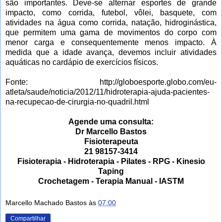
são importantes. Deve-se alternar esportes de grande
impacto, como corrida, futebol, vôlei, basquete, com
atividades na água como corrida, natação, hidroginástica,
que permitem uma gama de movimentos do corpo com
menor carga e consequentemente menos impacto. À
medida que a idade avança, devemos incluir atividades
aquáticas no cardápio de exercícios físicos.
Fonte: http://globoesporte.globo.com/eu-
atleta/saude/noticia/2012/11/hidroterapia-ajuda-pacientes-
na-recupecao-de-cirurgia-no-quadril.html
Agende uma consulta:
Dr Marcello Bastos
Fisioterapeuta
21 98157-3414
Fisioterapia - Hidroterapia - Pilates - RPG - Kinesio
Taping
Crochetagem - Terapia Manual - IASTM
Marcello Machado Bastos
às
07:00
Compartilhar